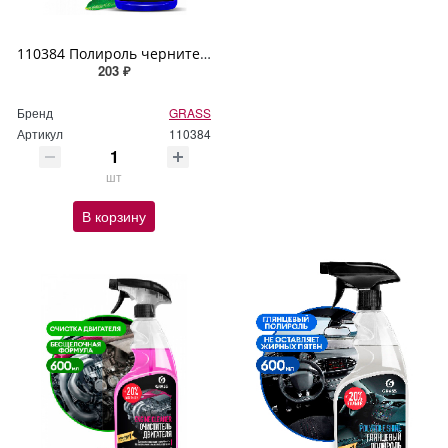
110384 Полироль чернитель шин GRASS "Black Rubber" 600мл
203 ₽
Бренд
GRASS
Артикул
110384
шт
В корзину