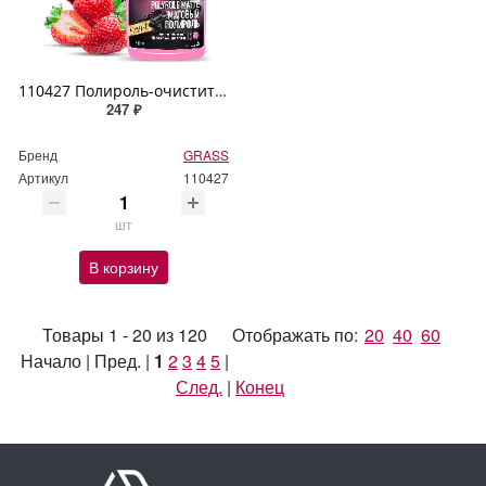
110427 Полироль-очиститель пластика матовый GRASS "Polyrole Matte" клубника 600мл
247 ₽
Бренд
GRASS
Артикул
110427
шт
В корзину
Товары 1 - 20 из 120
Отображать по:
20
40
60
Начало | Пред. |
1
2
3
4
5
|
След.
|
Конец