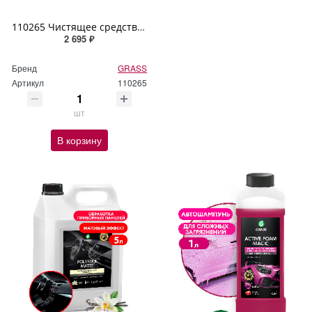
110265 Чистящее средство GRASS "G-cleaner" 5л
2 695 ₽
Бренд
GRASS
Артикул
110265
шт
В корзину