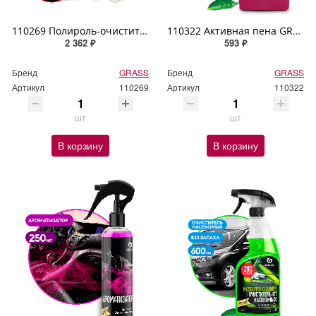
110269 Полироль-очиститель пластика матовый GRASS "Polyrole Matte" ваниль 5кг
110322 Активная пена GRASS "Active Foam Magic" 1л
2 362 ₽
593 ₽
Бренд
GRASS
Бренд
GRASS
Артикул
110269
Артикул
110322
шт
шт
В корзину
В корзину