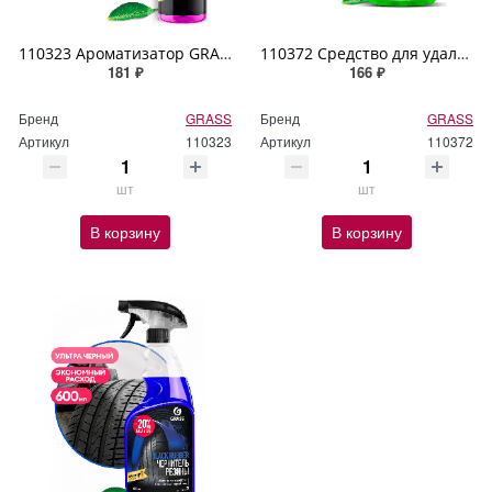
110323 Ароматизатор GRASS "AIR" bubble (флакон 250мл)
110372 Средство для удаления следов насекомых GRASS "Mosquitos Cleaner" 600мл
181 ₽
166 ₽
Бренд
GRASS
Бренд
GRASS
Артикул
110323
Артикул
110372
шт
шт
В корзину
В корзину