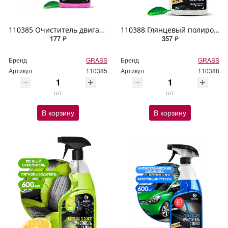
110385 Очиститель двигателя GRASS "Engine Cleaner" 600мл
110388 Глянцевый полироль для кожи, резины и пластика GRASS "Polyrole Shine" 600мл
177 ₽
357 ₽
Бренд
GRASS
Бренд
GRASS
Артикул
110385
Артикул
110388
шт
шт
В корзину
В корзину