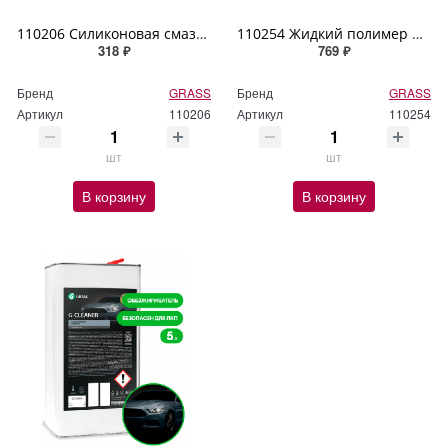
110206 Силиконовая смазка GRASS Silicone аэрозольная упаковка 400мл
110254 Жидкий полимер GRASS "Hydro polymer" professional 500мл
318 ₽
769 ₽
Бренд
GRASS
Бренд
GRASS
Артикул
110206
Артикул
110254
шт
шт
В корзину
В корзину