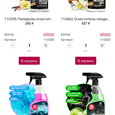
110395 Полироль-очиститель пластика матовый GRASS "Polyrole Matte" ваниль 600мл
110402 Очиститель-кондиционер кожи GRASS "Leather Cleaner Conditioner" 600мл
245 ₽
427 ₽
Бренд
GRASS
Бренд
GRASS
Артикул
110395
Артикул
110402
шт
шт
В корзину
В корзину