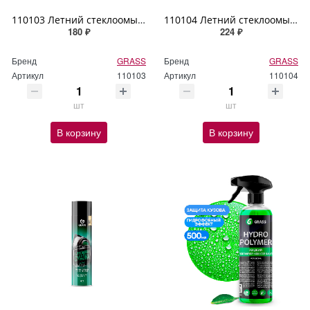
110103 Летний стеклоомыватель GRASS "Mosquitos Cleaner" (концентрат) 1л
110104 Летний стеклоомыватель GRASS "Mosquitos Cleaner" (суперконцентрат) 250мл
180 ₽
224 ₽
Бренд
GRASS
Бренд
GRASS
Артикул
110103
Артикул
110104
шт
шт
В корзину
В корзину