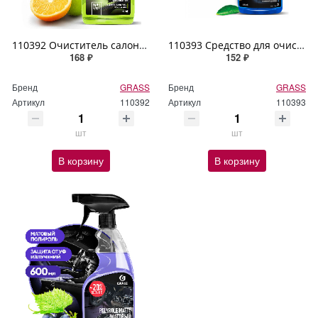
110392 Очиститель салона GRASS "Universal Cleaner" 600мл
110393 Средство для очистки стекол и зеркал GRASS "Clean glass" 600мл
168 ₽
152 ₽
Бренд
GRASS
Бренд
GRASS
Артикул
110392
Артикул
110393
шт
шт
В корзину
В корзину