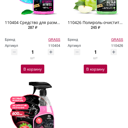
110404 Средство для размораживания стекол и замков GRASS "Defroster" 600мл
110426 Полироль-очиститель пластика матовый GRASS "Polyrole Matte" яблоко 600мл
287 ₽
245 ₽
Бренд
GRASS
Бренд
GRASS
Артикул
110404
Артикул
110426
шт
шт
В корзину
В корзину