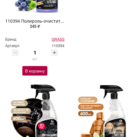
110394 Полироль-очиститель пластика матовый GRASS "Polyrole Matte" виноград 600мл
245 ₽
Бренд
GRASS
Артикул
110394
шт
В корзину