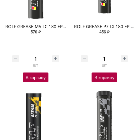
ROLF GREASE M5 LC 180 EP-2 HD 390гр MoS2 (3%) (-30/+120 литиево-кальциевое) минеральное Темно-серый
ROLF GREASE P7 LX 180 EP-2 390гр (-30/+160 комплексное литиевое) п/синтетическое Синий
570 ₽
456 ₽
шт
шт
В корзину
В корзину