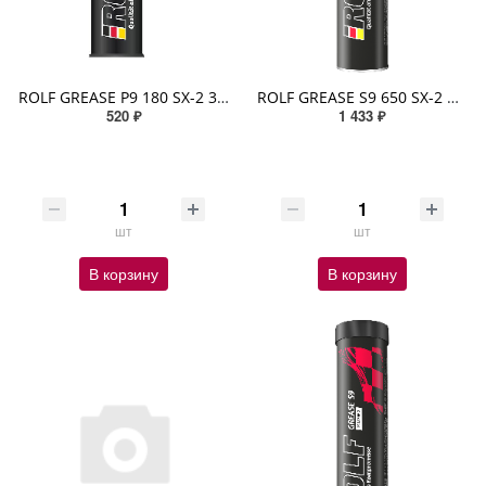
ROLF GREASE P9 180 SX-2 390гр (-30/+200 сульфонат кальция) п/синтетическое Светло-желтый
ROLF GREASE S9 650 SX-2 HD MoS2 5% 390гр (-20/+200 сульфонат кальция) синтетическое Темно-серый
520 ₽
1 433 ₽
шт
шт
В корзину
В корзину