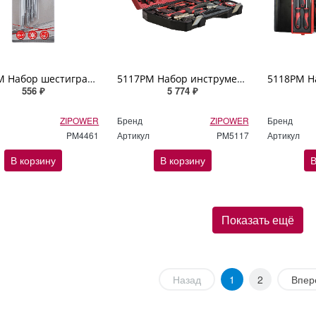
4461PM Набор шестигранных ключей TORX ZIPOWER
5117PM Набор инструмента, 61 предмет, Cr-V сталь ZIPOWER
556 ₽
5 774 ₽
ZIPOWER
Бренд
ZIPOWER
Бренд
PM4461
Артикул
PM5117
Артикул
В корзину
В корзину
В
Показать ещё
Назад
1
2
Впер