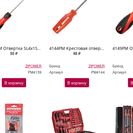
4139PM Отвертка SL4x150мм ZIPOWER
4144PM Крестовая отвертка, PH0 x 75 мм ZIPOWER
50 ₽
48 ₽
ZIPOWER
Бренд
ZIPOWER
Бренд
PM4139
Артикул
PM4144
Артикул
В корзину
В корзину
В