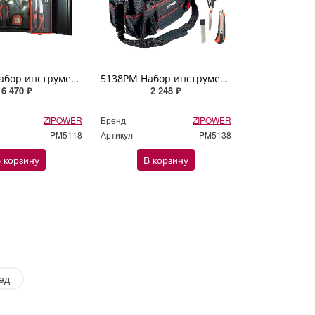
5118PM Набор инструмента, 70 предметов, Cr-V сталь ZIPOWER
5138PM Набор инструмента бытовой, 47 предметов (в сумке), Cr-V сталь ZIPOWER
6 470 ₽
2 248 ₽
ZIPOWER
Бренд
ZIPOWER
PM5118
Артикул
PM5138
 корзину
В корзину
ед