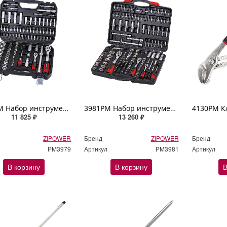
3979PM Набор инструмента 94 предмета ZIPOWER
3981PM Набор инструмента 172 предмета ZIPOWER
11 825 ₽
13 260 ₽
ZIPOWER
Бренд
ZIPOWER
Бренд
PM3979
Артикул
PM3981
Артикул
В корзину
В корзину
В