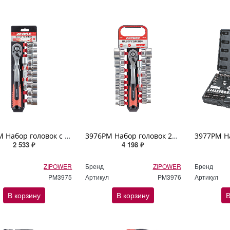
3975PM Набор головок с трещоткой 1/2", хром-ванадий, 12 шт. ZIPOWER
3976PM Набор головок 20 предметов ZIPOWER
2 533 ₽
4 198 ₽
ZIPOWER
Бренд
ZIPOWER
Бренд
PM3975
Артикул
PM3976
Артикул
В корзину
В корзину
В