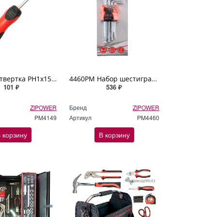
4149PM Отвертка PH1х150мм ZIPOWER
4460PM Набор шестигранных ключей с шаровым окончанием HEX ZIPOWER
101 ₽
536 ₽
ZIPOWER
Бренд
ZIPOWER
PM4149
Артикул
PM4460
 корзину
В корзину