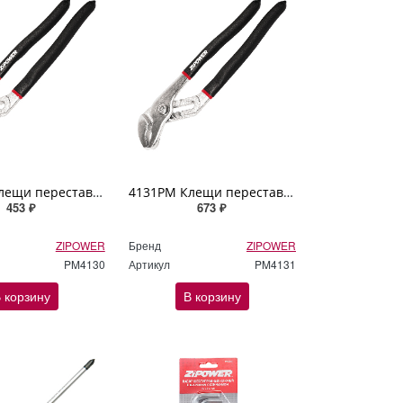
4130PM Клещи переставные универсальные, 200 мм, ПВХ рукоятка ZIPOWER
4131PM Клещи переставные универсальные, 250 мм, ПВХ рукоятка ZIPOWER
453 ₽
673 ₽
ZIPOWER
Бренд
ZIPOWER
PM4130
Артикул
PM4131
 корзину
В корзину