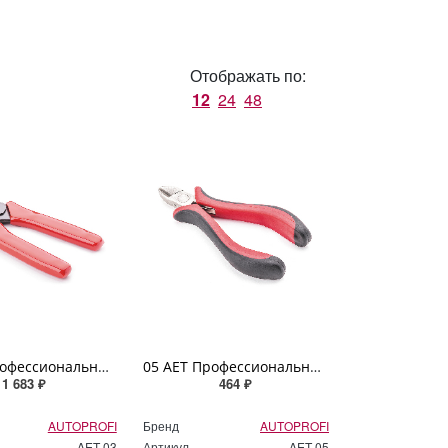
Отображать по:
12
24
48
03 AET Профессиональный инструмент «AUTOPROFI ELECTRICA» для обжима контактов AL серии
05 AET Профессиональные кусачки «AUTOPROFI ELECTRICA» для электропроводки
1 683 ₽
464 ₽
AUTOPROFI
Бренд
AUTOPROFI
AET 03
Артикул
AET 05