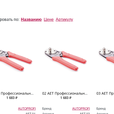
ровать по:
Названию
Цене
Артикулу
01 AET Профессиональный инструмент «AUTOPROFI ELECTRICA» для обжима контактов AS серии
02 AET Профессиональный инструмент «AUTOPROFI ELECTRICA» для обжима контактов AM серии
1 683 ₽
1 683 ₽
AUTOPROFI
Бренд
AUTOPROFI
Бренд
AET 01
Артикул
AET 02
Артикул