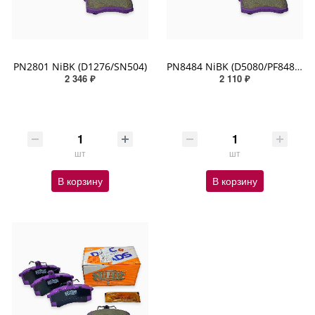
PN2801 NiBK (D1276/SN504)
PN8484 NiBK (D5080/PF8484/SN852P)
2 346 ₽
2 110 ₽
шт
шт
В корзину
В корзину