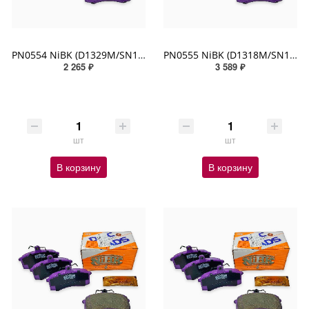
PN0554 NiBK (D1329M/SN160P)
PN0555 NiBK (D1318M/SN159P)
2 265 ₽
3 589 ₽
шт
шт
В корзину
В корзину