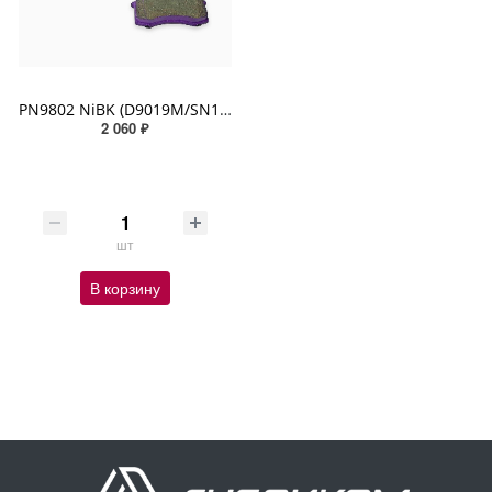
PN9802 NiBK (D9019M/SN131)
2 060 ₽
шт
В корзину