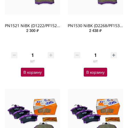
PN1521 NiBK (D1222/PF1521/SN947)
PN1530 NiBK (D2268/PF1530/SN135)
2 300 ₽
2 438 ₽
шт
шт
В корзину
В корзину