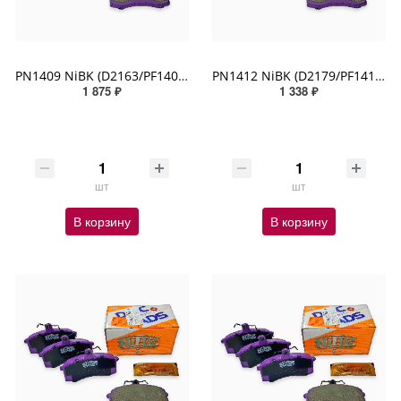
PN1409 NiBK (D2163/PF1409/SN293)
PN1412 NiBK (D2179/PF1412/SN100)
1 875 ₽
1 338 ₽
шт
шт
В корзину
В корзину