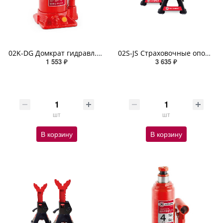
02K-DG Домкрат гидравл.бутылочный в кейсе 2т.
02S-JS Страховочные опоры AUTOPROFI, тренога, 2 тонны, высота подъёма 265 - 415 мм. комплект из 2 шт
1 553 ₽
3 635 ₽
шт
шт
В корзину
В корзину