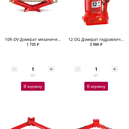
10R-DV Домкрат механический AUTOPROFI винтовой ромбовидный с резин опорной частью 1т высота 350мм
12-DG Домкрат гидравлический AUTOPROFI, бутылочный, 12 т., высота подъёма 415 мм
1 735 ₽
3 986 ₽
шт
шт
В корзину
В корзину