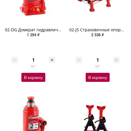
02-DG Домкрат гидравлический AUTOPROFI, бутылочный, 2 т., высота подъёма 308 мм
02-JS Страховочные опоры тренога 2т мин - макс высота 270мм - 360мм комплект из 2 шт
1 294 ₽
2 538 ₽
шт
шт
В корзину
В корзину