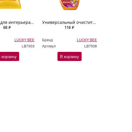
Салфетки для интерьера Lucky Bee
Универсальный очиститель для интерьера Lucky Bee 473мл
68 ₽
116 ₽
LUCKY BEE
Бренд
LUCKY BEE
LB7303
Артикул
LB7508
 корзину
В корзину