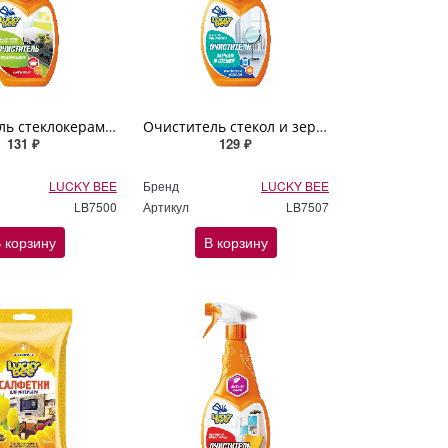
Очиститель стеклокерамических поверхностей Lucky Bee 473мл
Очиститель стекол и зеркал "Кристальная чистота" Lucky Bee 473мл
131 ₽
129 ₽
LUCKY BEE
Бренд
LUCKY BEE
LB7500
Артикул
LB7507
 корзину
В корзину