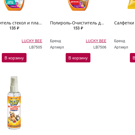
Очиститель стекол и пластика Lucky Bee 473мл
Полироль-Очиститель для мебели Lucky Bee 473мл
135 ₽
153 ₽
LUCKY BEE
Бренд
LUCKY BEE
Бренд
LB7505
Артикул
LB7506
Артикул
В корзину
В корзину
В