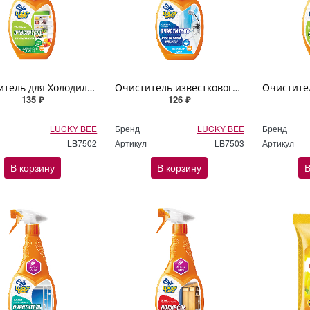
Очиститель для Холодильников Lucky Bee 500мл
Очиститель известкового налета, следов мыла и ржавчины Lucky Bee 500мл
135 ₽
126 ₽
LUCKY BEE
Бренд
LUCKY BEE
Бренд
LB7502
Артикул
LB7503
Артикул
В корзину
В корзину
В