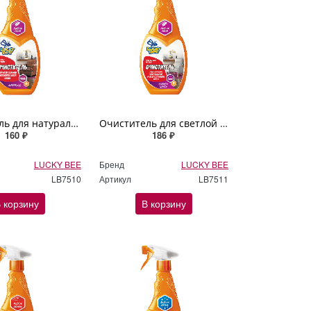
Очиститель для натуральной кожи Lucky Bee 473мл
Очиститель для светлой натуральной кожи Lucky Bee 473мл
160 ₽
186 ₽
LUCKY BEE
Бренд
LUCKY BEE
LB7510
Артикул
LB7511
 корзину
В корзину