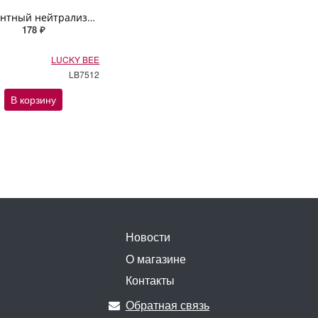
Ферментный нейтрализатор запахов Lucky Bee 150мл
178 ₽
LUCKY BEE
LB7512
В корзину
Новости
О магазине
Контакты
Обратная связь