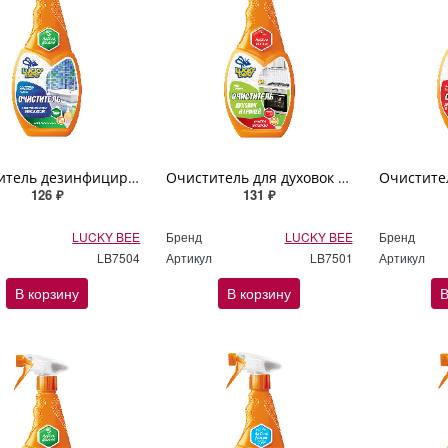
Очиститель дезинфицирующий универсальный Lucky Bee 473мл
Очиститель для духовок и микроволновых печей Lucky Bee 500мл
126 ₽
131 ₽
LUCKY BEE
Бренд
LUCKY BEE
Бренд
LB7504
Артикул
LB7501
Артикул
В корзину
В корзину
В