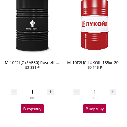
М-10Г2ЦС (SAE30) Rosneft 180кг минеральное (завод АНХК)
М-10Г2ЦС LUKOIL 185кг 208л
52 331 ₽
60 146 ₽
шт
шт
В корзину
В корзину