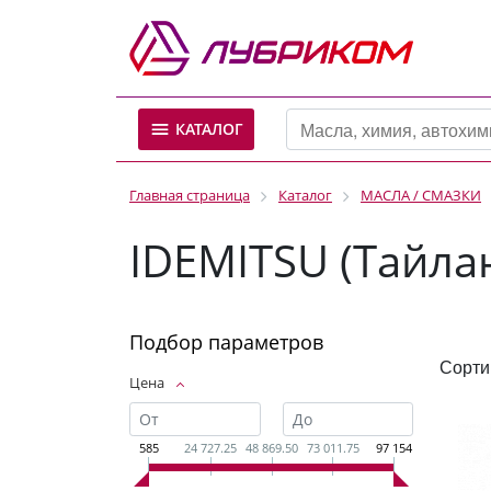
КАТАЛОГ
Главная страница
Каталог
МАСЛА / СМАЗКИ
IDEMITSU (Тайла
Подбор параметров
Сорти
Цена
585
24 727.25
48 869.50
73 011.75
97 154