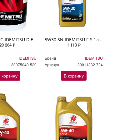
5W30 CF/SG IDEMITSU DIESEL OIL 20л
5W30 SN IDEMITSU F-S 1л синтетическое
20 264 ₽
1 113 ₽
IDEMITSU
Бренд
IDEMITSU
30075040-520
Артикул
30011332-724
 корзину
В корзину