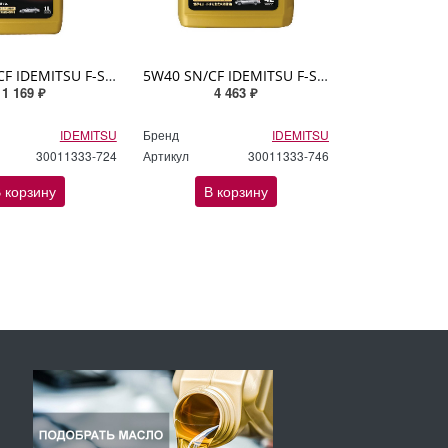
5W40 SN/CF IDEMITSU F-S 1л синтетическое
5W40 SN/CF IDEMITSU F-S 4л синтетическое
1 169 ₽
4 463 ₽
IDEMITSU
Бренд
IDEMITSU
30011333-724
Артикул
30011333-746
 корзину
В корзину