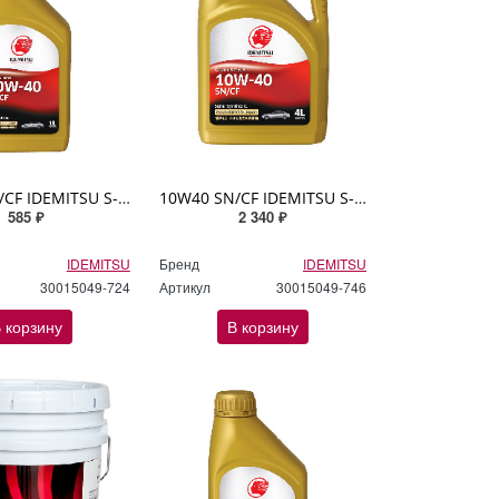
10W40 SN/CF IDEMITSU S-S 1л п/синтетическое
10W40 SN/CF IDEMITSU S-S 4л п/синтетическое
585 ₽
2 340 ₽
IDEMITSU
Бренд
IDEMITSU
30015049-724
Артикул
30015049-746
 корзину
В корзину