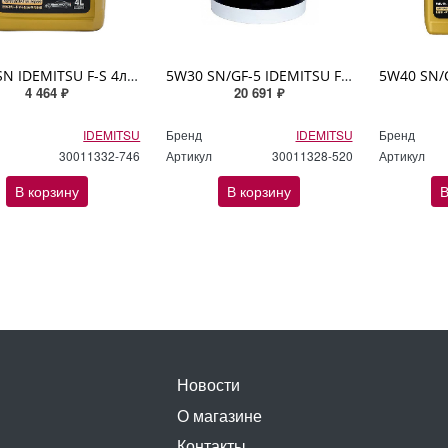
5W30 SN IDEMITSU F-S 4л синтетическое
5W30 SN/GF-5 IDEMITSU FULLY-SYNTHETIC 20л синтетическое
4 464 ₽
20 691 ₽
IDEMITSU
Бренд
IDEMITSU
Бренд
30011332-746
Артикул
30011328-520
Артикул
В корзину
В корзину
В
Новости
О магазине
Контакты