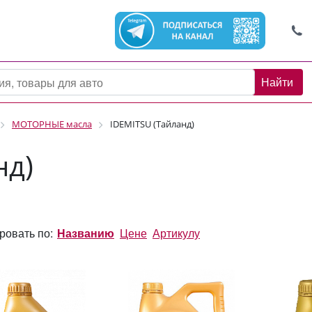
Найти
МОТОРНЫЕ масла
IDEMITSU (Тайланд)
нд)
ровать по:
Названию
Цене
Артикулу