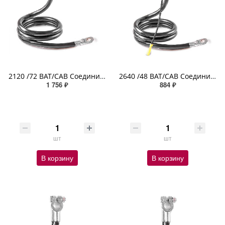
2120 /72 BAT/CAB Соединительный провод АКБ 2GA площадь сечения жилы 31,1 мм2 клемма - бол, 182,88см
2640 /48 BAT/CAB Соединительный провод 4GA площадь сечения 18,3 мм2 клемма болт доп выводом 121,92см
1 756 ₽
884 ₽
шт
шт
В корзину
В корзину