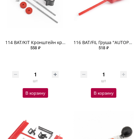
114 BAT/KIT Кронштейн крепления АКБ универсальн 2 шпильки J-образ L=25см фикс шайбами и барашк гайка
116 BAT/FIL Груша "AUTOPROFI" для заправки АКБ электролитом
558 ₽
518 ₽
шт
шт
В корзину
В корзину