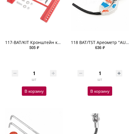
117-BAT/KIT Кронштейн крепления АКБ универс для разл систем фиксации полностью изолир переходники
118 BAT/TST Ареометр "AUTOPROFI" электролита АКБ, с грушей, поплавковый
505 ₽
636 ₽
шт
шт
В корзину
В корзину