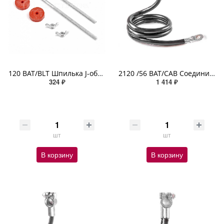
120 BAT/BLT Шпилька J-образ крепления штатного кронштейна АКБ фикс шайбой и барашк гайка L= 20см 2шт
2120 /56 BAT/CAB Соединительный провод АКБ 2GA площадь сечения жилы 31,1 мм2 клемма - болт, 142,24см
324 ₽
1 414 ₽
шт
шт
В корзину
В корзину