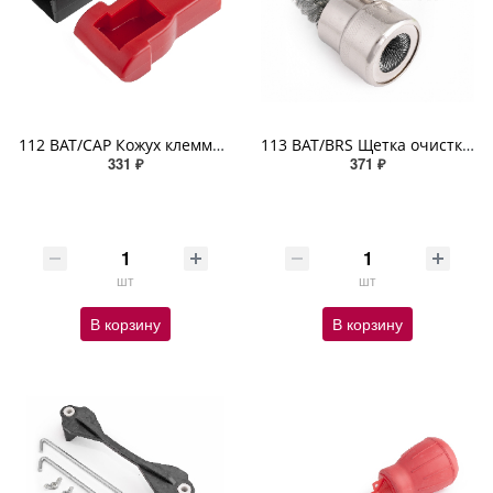
112 BAT/CAP Кожух клеммы АКБ защитный универсальный с цвет. маркировкой полярности 2шт
113 BAT/BRS Щетка очистки клемм АКБ из двух частей (для полюсных штырей АКБ и клемм проводки) металл
331 ₽
371 ₽
шт
шт
В корзину
В корзину