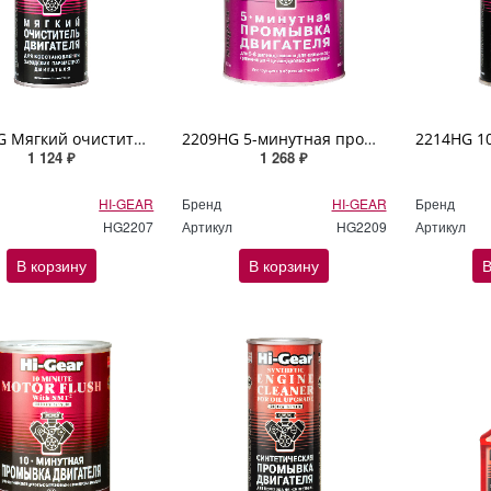
2207HG Мягкий очиститель двигателя Hi Gear 444мл
2209HG 5-минутная промывка двигателя для особо загрязненных двигателей Hi Gear 887мл
1 124 ₽
1 268 ₽
HI-GEAR
Бренд
HI-GEAR
Бренд
HG2207
Артикул
HG2209
Артикул
В корзину
В корзину
В