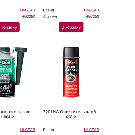
HI-GEAR
Бренд
HI-GEAR
HG2250
Артикул
HG2253
 корзину
В корзину
3185HG Очиститель сажевого фильтра DPF Hi-Gear 325мл
3201HG Очиститель карбюратора (аэрозоль) Hi Gear 312г
1 064 ₽
628 ₽
HI-GEAR
Бренд
HI-GEAR