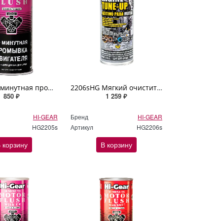
2205HG 5-минутная промывка двигателя Hi Gear 444мл.
2206sHG Мягкий очиститель двигателя со средним и сильным износом с SMT2 Hi Gear 444мл
850 ₽
1 259 ₽
HI-GEAR
Бренд
HI-GEAR
HG2205s
Артикул
HG2206s
 корзину
В корзину