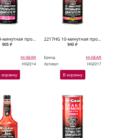
2214HG 10-минутная промывка двигателя с ER Hi Gear 444мл
2217HG 10-минутная промывка двигателя с SMT Hi Gear 444мл
905 ₽
940 ₽
HI-GEAR
Бренд
HI-GEAR
HG2214
Артикул
HG2217
 корзину
В корзину