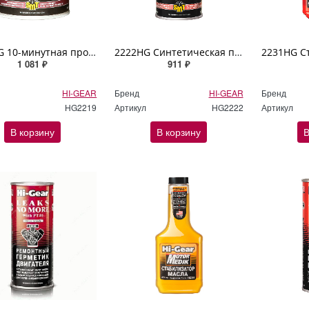
2219HG 10-минутная промывка двигателя с SMT2 Hi Gear 887мл
2222HG Синтетическая промывка двигателя для перехода на "Синтетику" (содержит SMT2) Hi Gear 444мл
1 081 ₽
911 ₽
HI-GEAR
Бренд
HI-GEAR
Бренд
HG2219
Артикул
HG2222
Артикул
В корзину
В корзину
В