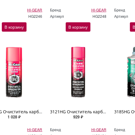
HI-GEAR
Бренд
HI-GEAR
Бренд
HG2246
Артикул
HG2248
Артикул
В корзину
В корзину
В
3116HG Очиститель карбюратора (синтетическая формула, аэрозоль) Hi Gear 350г
3121HG Очиститель карбюратора (синтетическая формула, аэрозоль) Hi Gear 510г
1 028 ₽
929 ₽
HI-GEAR
Бренд
HI-GEAR
Бренд