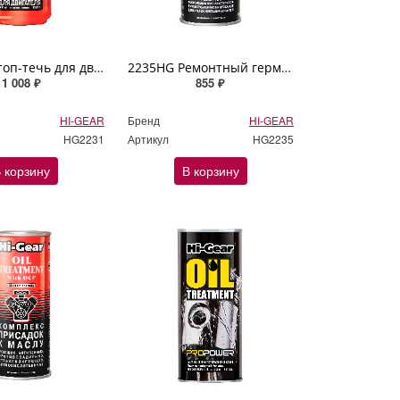
2231HG Стоп-течь для двигателя Hi-Gear 355мл
2235HG Ремонтный герметик двигателя Hi Gear 444мл
1 008 ₽
855 ₽
HI-GEAR
Бренд
HI-GEAR
HG2231
Артикул
HG2235
 корзину
В корзину