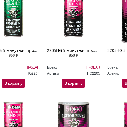
2204HG 5-минутная промывка двигателя автомобилей с большим пробегом Hi Gear 444мл
2205HG 5-минутная промывка двигателя Hi Gear 444мл
850 ₽
850 ₽
HI-GEAR
Бренд
HI-GEAR
Бренд
HG2204
Артикул
HG2205
Артикул
В корзину
В корзину
В