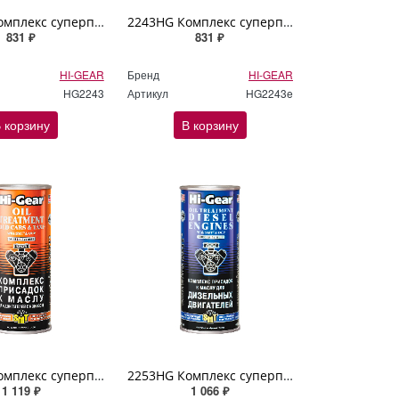
2243HG Комплекс суперприсадок к маслу OIL TREATMENT 444мл
2243HG Комплекс суперприсадок к маслу OIL TREATMENT Hi Gear 444мл
831 ₽
831 ₽
HI-GEAR
Бренд
HI-GEAR
HG2243
Артикул
HG2243e
 корзину
В корзину
2250HG Комплекс суперприсадок к маслу для старых двигателей с SMT2 Hi Gear 444мл
2253HG Комплекс суперприсадок к маслу для дизельных двигателей (содержит SMT2) Hi Gear 444мл
1 119 ₽
1 066 ₽