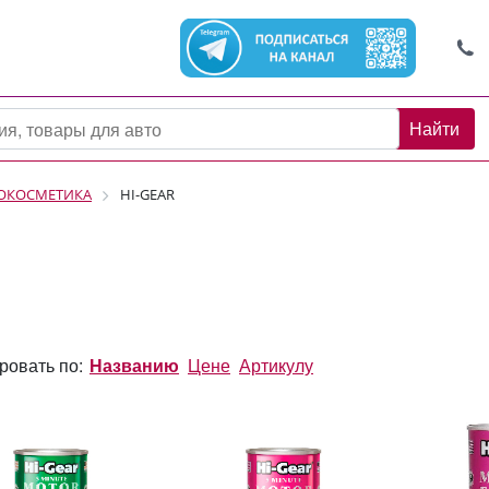
Найти
ТОКОСМЕТИКА
HI-GEAR
ровать по:
Названию
Цене
Артикулу