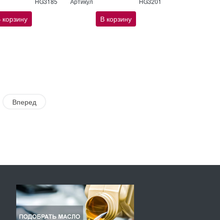
HG3185
Артикул
HG3201
 корзину
В корзину
Вперед