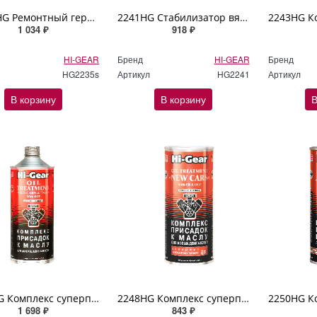
2235sHG Ремонтный герметик двигателя Hi Gear 444мл
2241HG Стабилизатор вязкости масла MOTOR MEDIK Hi Gear 355мл
1 034 ₽
918 ₽
HI-GEAR
Бренд
HI-GEAR
Бренд
HG2235s
Артикул
HG2241
Артикул
В корзину
В корзину
В
2246HG Комплекс суперприсадок к маслу OIL TREATMENT "OLD CARS and TAXI" Hi Gear 946мл
2248HG Комплекс суперприсадок к маслу для новых автомобилей (содержит ER) Hi Gear 444мл
1 698 ₽
843 ₽