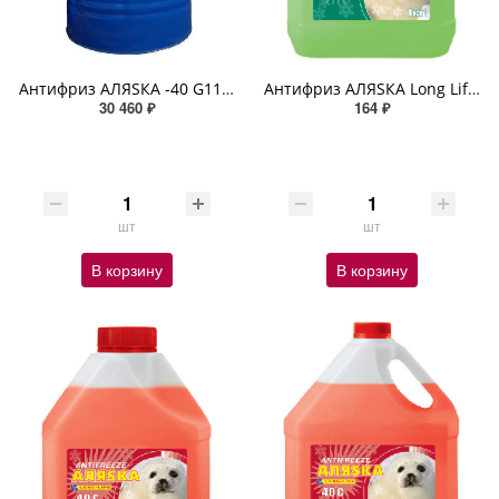
Антифриз АЛЯSКА -40 G11 RED 210кг
Антифриз АЛЯSКА Long Life G11 зеленый Карбоксилатный -40C 1кг
30 460 ₽
164 ₽
шт
шт
В корзину
В корзину