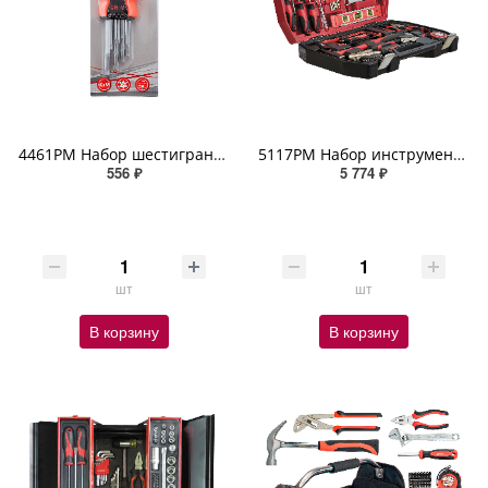
4461PM Набор шестигранных ключей TORX ZIPOWER
5117PM Набор инструмента, 61 предмет, Cr-V сталь ZIPOWER
556 ₽
5 774 ₽
шт
шт
В корзину
В корзину