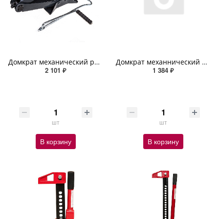
Домкрат механический ромбический 3т h 140-455 SKYWAY с резиновой опорной частью в сумке
Домкрат механнический ромбический 1,5т h 105-340мм УРАЛ SKYWAY с резиновой опорной частью, в чехле
2 101 ₽
1 384 ₽
шт
шт
В корзину
В корзину