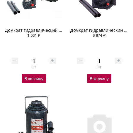
Домкрат гидравлический бутылочный 2т h 148-278мм SKYWAY с клапаном в кейсе
Домкрат гидравлический бутылочный 30т h 255-415мм SKYWAY с клапаном в коробке+сумка
1 531 ₽
6 874 ₽
шт
шт
В корзину
В корзину