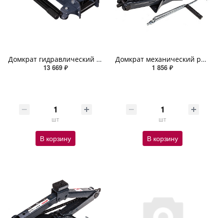
Домкрат гидравлический подкатной 3,0т h 140-460мм SKYWAY в коробке (22кг)
Домкрат механический ромбический 2т h 115-425 SKYWAY с резиновой опорной частью в сумке
13 669 ₽
1 856 ₽
шт
шт
В корзину
В корзину