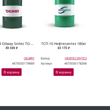
30 GL-4 Oilway Sintez TO-4 180кг минеральное
ТСП-10 Нефтесинтез 180кг
49 549 ₽
43 175 ₽
OILWAY
Бренд
НЕФТЕСИНТЕЗ
4670030179869
Артикул
4670030178268
В корзину
В корзину