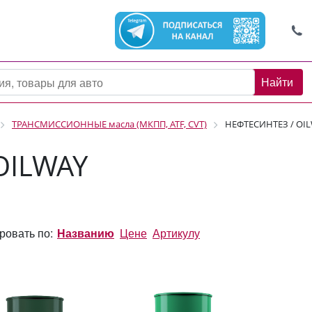
Найти
ТРАНСМИССИОННЫЕ масла (МКПП, ATF, CVT)
НЕФТЕСИНТЕЗ / OI
OILWAY
ровать по:
Названию
Цене
Артикулу