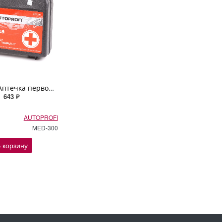
300-MED Аптечка первой помощи автомобильная «AUTOPROFI», пластиковый средний футляр РФ № 1080н
643 ₽
AUTOPROFI
MED-300
 корзину