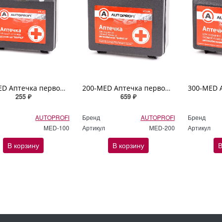
100-MED Аптечка первой помощи дорожная "AUTOPROFI" ТУ 21.20.24-021-26528997-2022
200-MED Аптечка первой помощи автомобильная "AUTOPROFI", пластиковый малый футляр РФ № 1080н
255 ₽
659 ₽
AUTOPROFI
Бренд
AUTOPROFI
Бренд
MED-100
Артикул
MED-200
Артикул
В корзину
В корзину
В